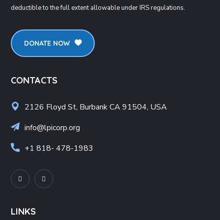
deductible to the full extent allowable under IRS regulations.
DONATE NOW
CONTACTS
2126 Floyd St, Burbank CA 91504, USA
info@lpicorp.org
+1
818- 478-1983
LINKS